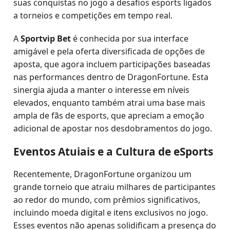
suas conquistas no jogo a desafios esports ligados
a torneios e competições em tempo real.
A
Sportvip Bet
é conhecida por sua interface
amigável e pela oferta diversificada de opções de
aposta, que agora incluem participações baseadas
nas performances dentro de DragonFortune. Esta
sinergia ajuda a manter o interesse em níveis
elevados, enquanto também atrai uma base mais
ampla de fãs de esports, que apreciam a emoção
adicional de apostar nos desdobramentos do jogo.
Eventos Atuiais e a Cultura de eSports
Recentemente, DragonFortune organizou um
grande torneio que atraiu milhares de participantes
ao redor do mundo, com prêmios significativos,
incluindo moeda digital e itens exclusivos no jogo.
Esses eventos não apenas solidificam a presença do