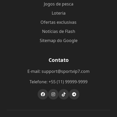
Jogos de pesca
Loteria
Ofertas exclusivas
Notícias de Flash
Sitemap do Google
Contato
E-mail: support@sportvip7.com
Telefone: +55 (11) 99999-9999