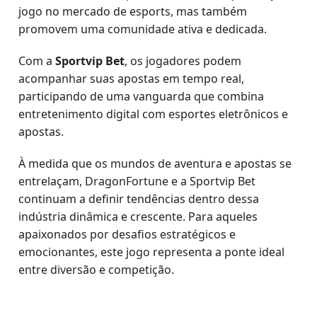
jogo no mercado de esports, mas também
promovem uma comunidade ativa e dedicada.
Com a
Sportvip Bet
, os jogadores podem
acompanhar suas apostas em tempo real,
participando de uma vanguarda que combina
entretenimento digital com esportes eletrônicos e
apostas.
À medida que os mundos de aventura e apostas se
entrelaçam, DragonFortune e a Sportvip Bet
continuam a definir tendências dentro dessa
indústria dinâmica e crescente. Para aqueles
apaixonados por desafios estratégicos e
emocionantes, este jogo representa a ponte ideal
entre diversão e competição.