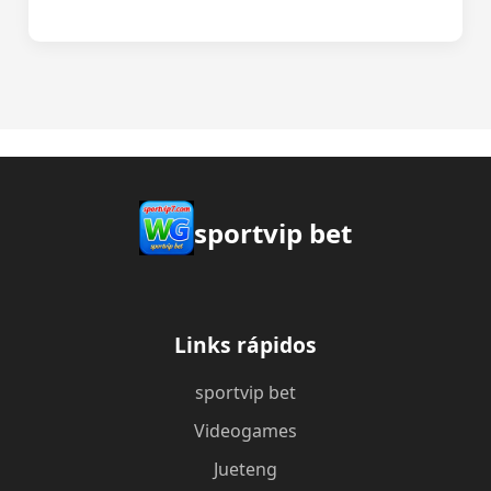
sportvip bet
Links rápidos
sportvip bet
Videogames
Jueteng