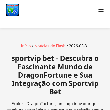
Início
/
Notícias de Flash
/ 2026-05-31
sportvip bet - Descubra o
Fascinante Mundo de
DragonFortune e Sua
Integração com Sportvip
Bet
Explore DragonFortune, um jogo inovador que
combina estratégia e aventura, e sua relação com o