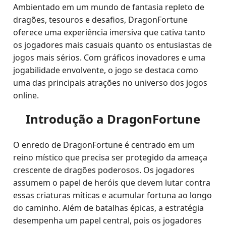
Ambientado em um mundo de fantasia repleto de
dragões, tesouros e desafios, DragonFortune
oferece uma experiência imersiva que cativa tanto
os jogadores mais casuais quanto os entusiastas de
jogos mais sérios. Com gráficos inovadores e uma
jogabilidade envolvente, o jogo se destaca como
uma das principais atrações no universo dos jogos
online.
Introdução a DragonFortune
O enredo de DragonFortune é centrado em um
reino místico que precisa ser protegido da ameaça
crescente de dragões poderosos. Os jogadores
assumem o papel de heróis que devem lutar contra
essas criaturas míticas e acumular fortuna ao longo
do caminho. Além de batalhas épicas, a estratégia
desempenha um papel central, pois os jogadores