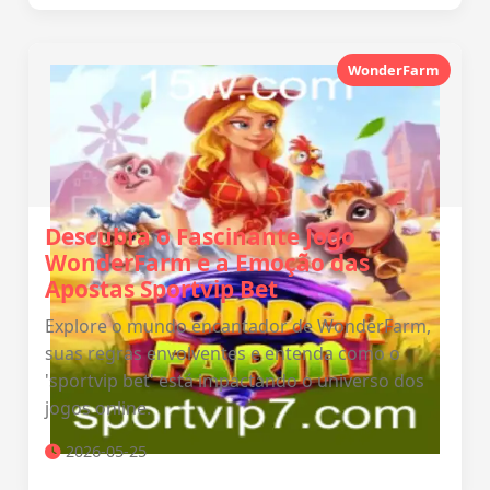
WonderFarm
Descubra o Fascinante Jogo
WonderFarm e a Emoção das
Apostas Sportvip Bet
Explore o mundo encantador de WonderFarm,
suas regras envolventes e entenda como o
'sportvip bet' está impactando o universo dos
jogos online.
2026-05-25