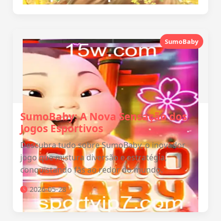
SumoBaby
SumoBaby: A Nova Sensação dos
Jogos Esportivos
Descubra tudo sobre SumoBaby, o inovador
jogo que mistura diversão e estratégia,
conquistando fãs ao redor do mundo.
2026-05-28