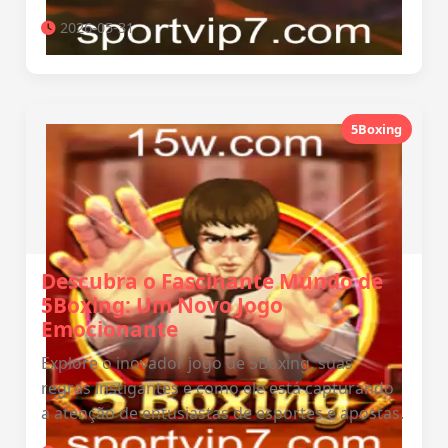
2026-05-31
5Boxing
Descubra o Fascinante Mundo de
5Boxing: Um Novo Jogo
Emocionante
Explore o inovador jogo de 5Boxing, suas
regras instigantes e como ele está capturando
a atenção de entusiastas de esportes e apostas.