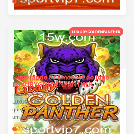
2026-05-30
LUXURYGOLDENPANTHER
Explorando as Emoções do Jogo
LUXURYGOLDENPANTHER
Descubra o fascinante mundo do
LUXURYGOLDENPANTHER, um jogo inovador
que combina estratégia e entretenimento em
um ambiente excitante de apostas esportivas.
2026-05-29