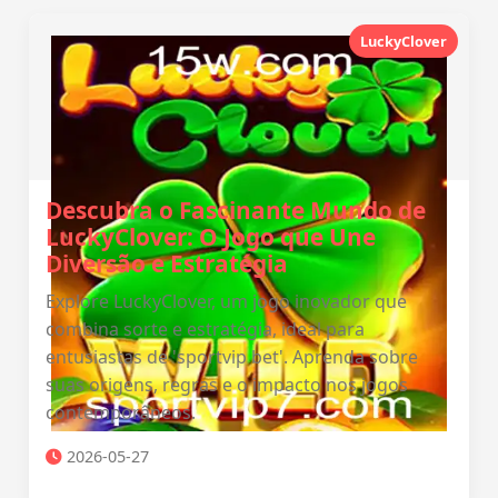
LuckyClover
Descubra o Fascinante Mundo de
LuckyClover: O Jogo que Une
Diversão e Estratégia
Explore LuckyClover, um jogo inovador que
combina sorte e estratégia, ideal para
entusiastas de 'sportvip bet'. Aprenda sobre
suas origens, regras e o impacto nos jogos
contemporâneos.
2026-05-27