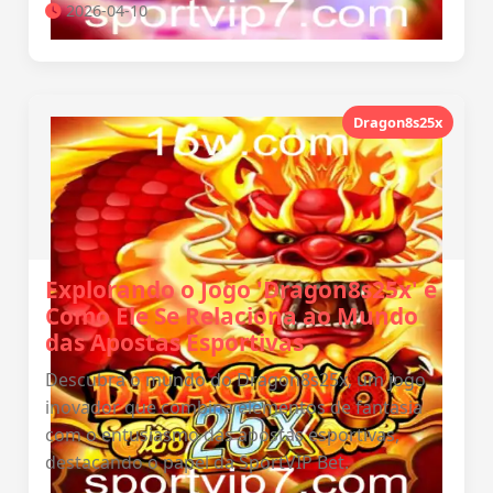
2026-04-10
Dragon8s25x
Explorando o Jogo 'Dragon8s25x' e
Como Ele Se Relaciona ao Mundo
das Apostas Esportivas
Descubra o mundo do Dragon8s25x, um jogo
inovador que combina elementos de fantasia
com o entusiasmo das apostas esportivas,
destacando o papel da SportVIP Bet.