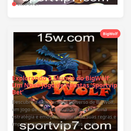
2026-04-21
BigWolf
Explorando o Mundo do BigWolf:
Um Novo Jogo de Apostas ‘Sportvip
Bet’
Descubra o emocionante universo de BigWolf,
um jogo de apostas inovador que combina
estratégia e emoção, explorando suas regras e
impacto nos eventos esportivos atuais.