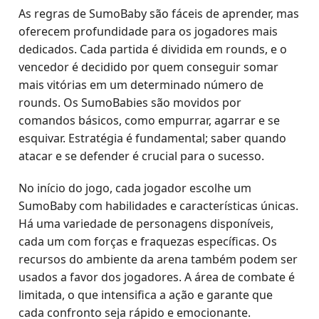
As regras de SumoBaby são fáceis de aprender, mas
oferecem profundidade para os jogadores mais
dedicados. Cada partida é dividida em rounds, e o
vencedor é decidido por quem conseguir somar
mais vitórias em um determinado número de
rounds. Os SumoBabies são movidos por
comandos básicos, como empurrar, agarrar e se
esquivar. Estratégia é fundamental; saber quando
atacar e se defender é crucial para o sucesso.
No início do jogo, cada jogador escolhe um
SumoBaby com habilidades e características únicas.
Há uma variedade de personagens disponíveis,
cada um com forças e fraquezas específicas. Os
recursos do ambiente da arena também podem ser
usados a favor dos jogadores. A área de combate é
limitada, o que intensifica a ação e garante que
cada confronto seja rápido e emocionante.