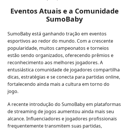
Eventos Atuais e a Comunidade
SumoBaby
SumoBaby está ganhando tração em eventos
esportivos ao redor do mundo. Com a crescente
popularidade, muitos campeonatos e torneios
estão sendo organizados, oferecendo prêmios e
reconhecimento aos melhores jogadores. A
entusiástica comunidade de jogadores compartilha
dicas, estratégias e se conecta para partidas online,
fortalecendo ainda mais a cultura em torno do
jogo.
A recente introdução do SumoBaby em plataformas
de streaming de jogos aumentou ainda mais seu
alcance. Influenciadores e jogadores profissionais
frequentemente transmitem suas partidas,