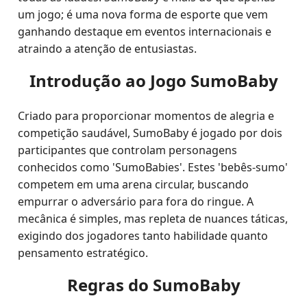
um jogo; é uma nova forma de esporte que vem
ganhando destaque em eventos internacionais e
atraindo a atenção de entusiastas.
Introdução ao Jogo SumoBaby
Criado para proporcionar momentos de alegria e
competição saudável, SumoBaby é jogado por dois
participantes que controlam personagens
conhecidos como 'SumoBabies'. Estes 'bebês-sumo'
competem em uma arena circular, buscando
empurrar o adversário para fora do ringue. A
mecânica é simples, mas repleta de nuances táticas,
exigindo dos jogadores tanto habilidade quanto
pensamento estratégico.
Regras do SumoBaby