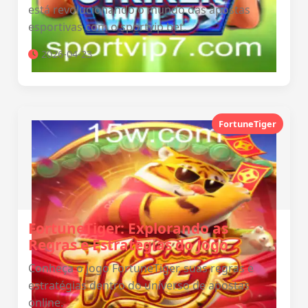
está revolucionando o mundo das apostas
esportivas com o sportvip bet.
2026-04-23
FortuneTiger
FortuneTiger: Explorando as
Regras e Estratégias do Jogo
Conheça o jogo FortuneTiger, suas regras e
estratégias dentro do universo de apostas
online.