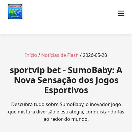
Início
/
Notícias de Flash
/ 2026-05-28
sportvip bet - SumoBaby: A
Nova Sensação dos Jogos
Esportivos
Descubra tudo sobre SumoBaby, o inovador jogo
que mistura diversão e estratégia, conquistando fãs
ao redor do mundo.