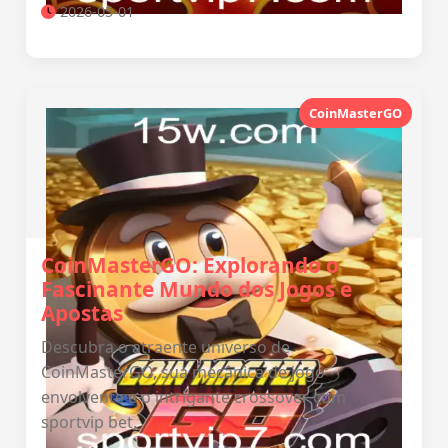
2026-05-01
CoinMasterGO
CoinMasterGO: Explorando o
Fascinante Mundo dos Jogos e
Apostas
Descubra o atraente universo de
CoinMasterGO, sua mecânica de jogo
envolvente e o intrigante crossover com
sportvip bet.