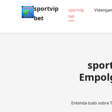
sportvip
sportvip
Videoga
bet
bet
spor
Empolg
Entenda tudo sobre T