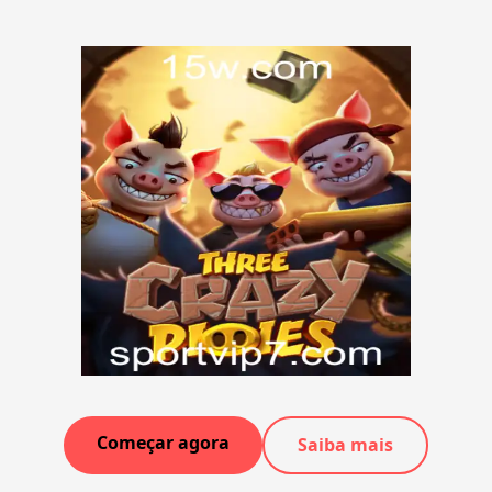
Começar agora
Saiba mais