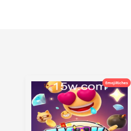
EmojiRiches