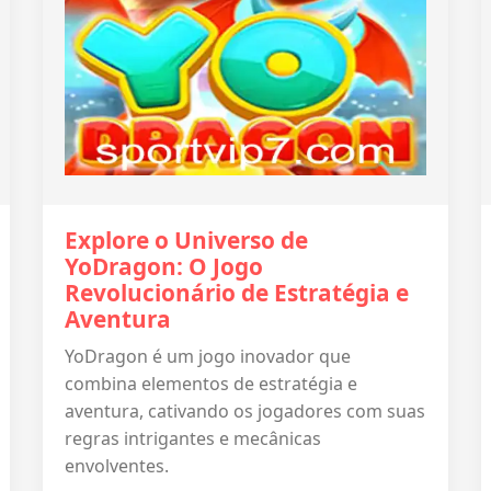
Explore o Universo de
YoDragon: O Jogo
Revolucionário de Estratégia e
Aventura
YoDragon é um jogo inovador que
combina elementos de estratégia e
aventura, cativando os jogadores com suas
regras intrigantes e mecânicas
envolventes.