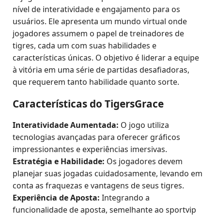
nível de interatividade e engajamento para os
usuários. Ele apresenta um mundo virtual onde
jogadores assumem o papel de treinadores de
tigres, cada um com suas habilidades e
características únicas. O objetivo é liderar a equipe
à vitória em uma série de partidas desafiadoras,
que requerem tanto habilidade quanto sorte.
Características do TigersGrace
Interatividade Aumentada:
O jogo utiliza
tecnologias avançadas para oferecer gráficos
impressionantes e experiências imersivas.
Estratégia e Habilidade:
Os jogadores devem
planejar suas jogadas cuidadosamente, levando em
conta as fraquezas e vantagens de seus tigres.
Experiência de Aposta:
Integrando a
funcionalidade de aposta, semelhante ao sportvip