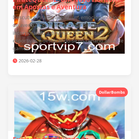
em Apostas e Aventura
Descubra PirateQueen2, um emocionante jogo
de aventura com temática de piratas,
incorporando a dinâmica das apostas
esportivas e destacando-se no cenário atual de
games.
2026-02-28
DollarBombs