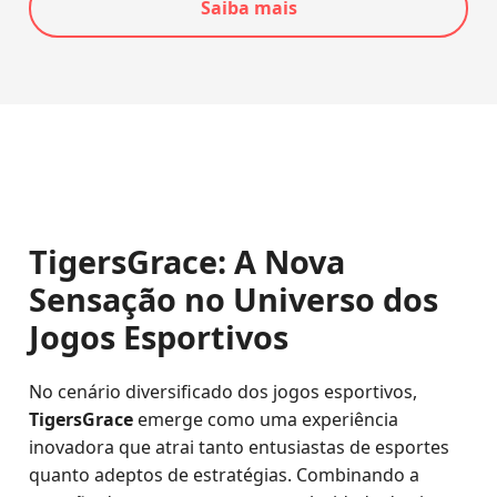
Saiba mais
TigersGrace: A Nova
Sensação no Universo dos
Jogos Esportivos
No cenário diversificado dos jogos esportivos,
TigersGrace
emerge como uma experiência
inovadora que atrai tanto entusiastas de esportes
quanto adeptos de estratégias. Combinando a