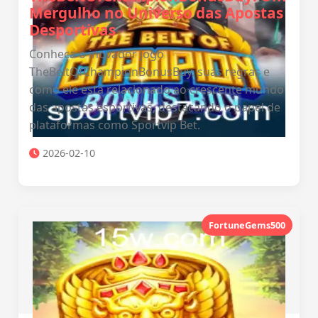
Mergulho no Universo das Apostas
Desportivas
Conheça o inovador jogo
TheBeltOfChampionBonusBuy, suas regras e
como ele está relacionado ao crescente mundo
das apostas esportivas, destacando o papel de
plataformas como Sportvip Bet.
2026-02-10
FortuneGems500