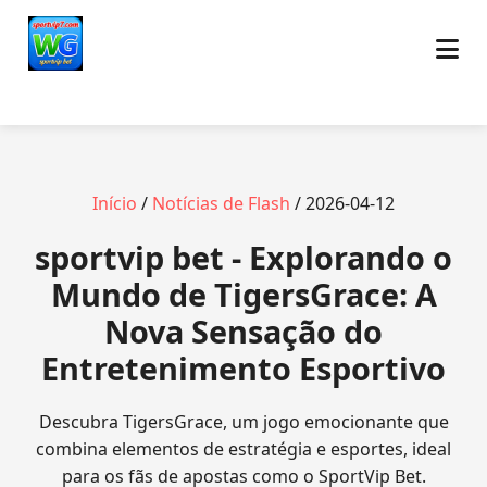
Início
/
Notícias de Flash
/ 2026-04-12
sportvip bet - Explorando o
Mundo de TigersGrace: A
Nova Sensação do
Entretenimento Esportivo
Descubra TigersGrace, um jogo emocionante que
combina elementos de estratégia e esportes, ideal
para os fãs de apostas como o SportVip Bet.