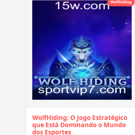
WolfHiding
WolfHiding: O Jogo Estratégico
que Está Dominando o Mundo
dos Esportes