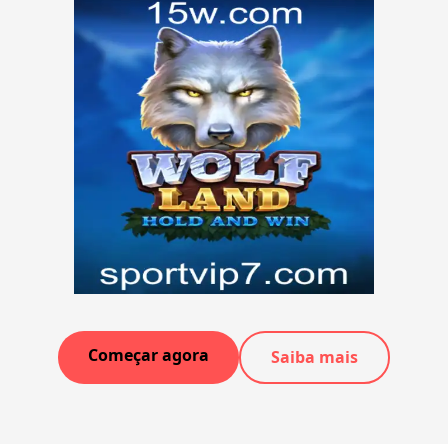
Começar agora
Saiba mais