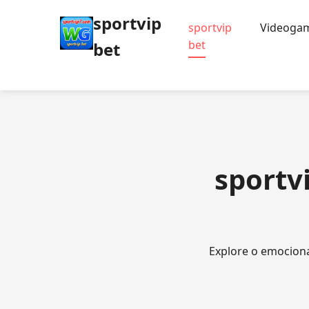
sportvip
sportvip
Videoga
bet
bet
sportv
Explore o emociona