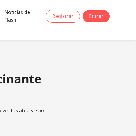
Notícias de
Registrar
Entrar
Flash
cinante
eventos atuais e ao