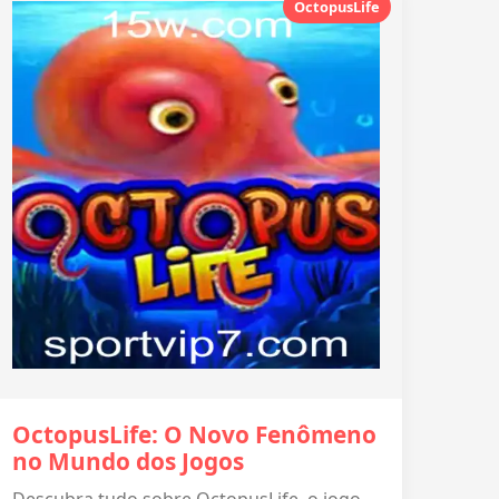
OctopusLife
OctopusLife: O Novo Fenômeno
no Mundo dos Jogos