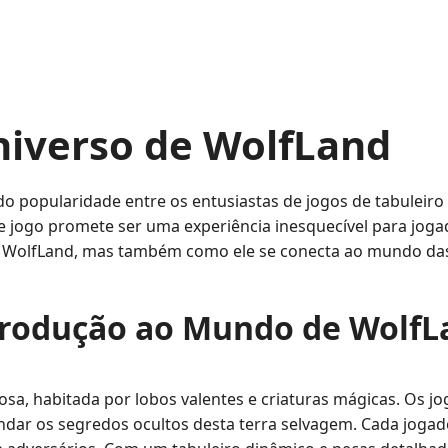
iverso de WolfLand
o popularidade entre os entusiastas de jogos de tabuleir
te jogo promete ser uma experiência inesquecível para joga
e WolfLand, mas também como ele se conecta ao mundo das 
trodução ao Mundo de WolfL
osa, habitada por lobos valentes e criaturas mágicas. Os
endar os segredos ocultos desta terra selvagem. Cada jogad