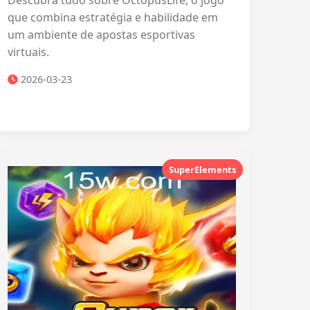
Descubra tudo sobre OctopusLife, o jogo
que combina estratégia e habilidade em
um ambiente de apostas esportivas
virtuais.
2026-03-23
SuperElements