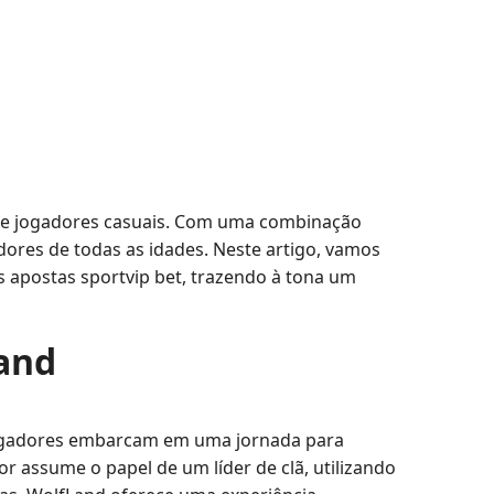
o e jogadores casuais. Com uma combinação
dores de todas as idades. Neste artigo, vamos
apostas sportvip bet, trazendo à tona um
and
 jogadores embarcam em uma jornada para
or assume o papel de um líder de clã, utilizando