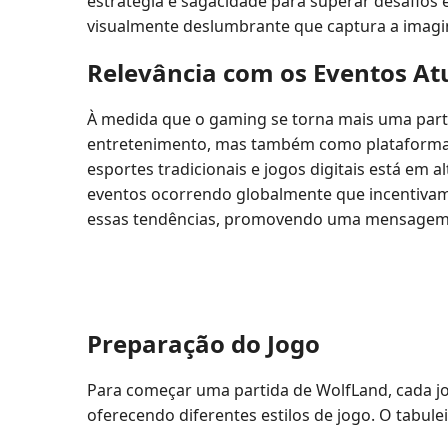
estratégia e sagacidade para superar desafios
visualmente deslumbrante que captura a imagi
Relevância com os Eventos At
À medida que o gaming se torna mais uma part
entretenimento, mas também como plataformas p
esportes tradicionais e jogos digitais está e
eventos ocorrendo globalmente que incentivam 
essas tendências, promovendo uma mensagem 
Preparação do Jogo
Para começar uma partida de WolfLand, cada jog
oferecendo diferentes estilos de jogo. O tabul