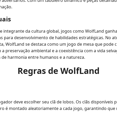
 e adversários. Com um tabuleiro dinâmico e peças detalha
nação.
uais
e integrante da cultura global, jogos como WolfLand gan
ara desenvolvimento de habilidades estratégicas. No atua
m alta, WolfLand se destaca como um jogo de mesa que pode
a preservação ambiental e a coexistência com a vida selv
de harmonia entre humanos e a natureza.
Regras de WolfLand
ador deve escolher seu clã de lobos. Os clãs disponíveis p
eiro é montado aleatoriamente a cada jogo, garantindo que 