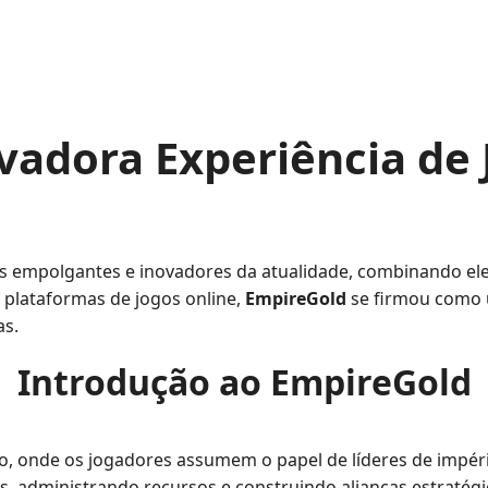
vadora Experiência de
s empolgantes e inovadores da atualidade, combinando el
 plataformas de jogos online,
EmpireGold
se firmou como 
as.
Introdução ao EmpireGold
 onde os jogadores assumem o papel de líderes de império
, administrando recursos e construindo alianças estratégi