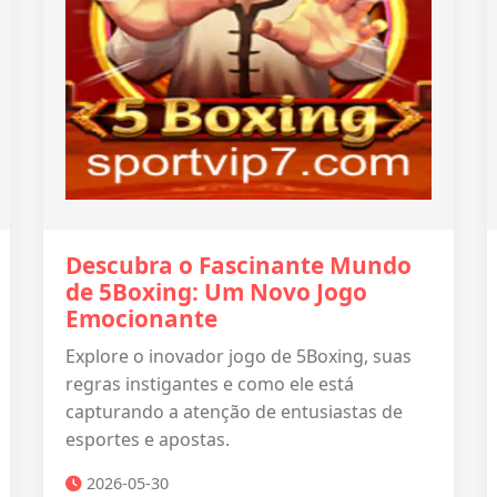
Descubra o Fascinante Mundo
de 5Boxing: Um Novo Jogo
Emocionante
Explore o inovador jogo de 5Boxing, suas
regras instigantes e como ele está
capturando a atenção de entusiastas de
esportes e apostas.
2026-05-30