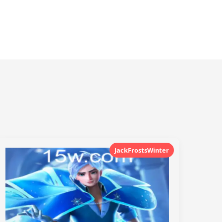
JackFrostsWinter