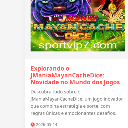
Explorando o
JManiaMayanCacheDice:
Novidade no Mundo dos Jogos
Descubra tudo sobre o
JManiaMayanCacheDice, um jogo inovador
que combina estratégia e sorte, com
regras únicas e emocionantes desafios.
2026-05-14