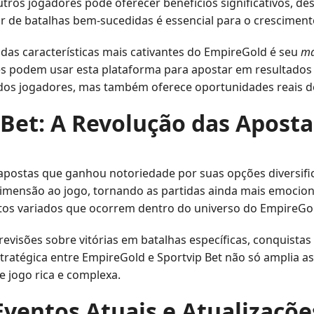
ros jogadores pode oferecer benefícios significativos, de
ipar de batalhas bem-sucedidas é essencial para o crescimen
as características mais cativantes do EmpireGold é seu
ma
s podem usar esta plataforma para apostar em resultados e
dos jogadores, mas também oferece oportunidades reais d
 Bet: A Revolução das Aposta
postas que ganhou notoriedade por suas opções diversific
mensão ao jogo, tornando as partidas ainda mais emocion
tos variados que ocorrem dentro do universo do EmpireGo
evisões sobre vitórias em batalhas específicas, conquistas 
tratégica entre EmpireGold e Sportvip Bet não só amplia as
 jogo rica e complexa.
Eventos Atuais e Atualizaçõe