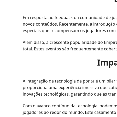
Em resposta ao feedback da comunidade de joga
novos conteúdos. Recentemente, a introdução d
especiais que recompensam os jogadores com it
Além disso, a crescente popularidade do Empi
total. Estes eventos são frequentemente cobert
Impa
A integração de tecnologia de ponta é um pilar
proporciona uma experiência imersiva que cati
inovações tecnológicas, garantindo que as tran
Com o avanço contínuo da tecnologia, podemos
jogadores ao redor do mundo. Este casamento d