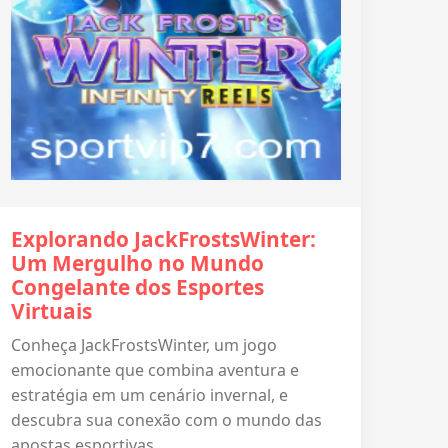
Explorando JackFrostsWinter:
Um Mergulho no Mundo
Congelante dos Esportes
Virtuais
Conheça JackFrostsWinter, um jogo
emocionante que combina aventura e
estratégia em um cenário invernal, e
descubra sua conexão com o mundo das
apostas esportivas.