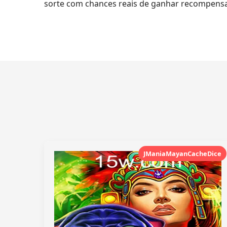
sorte com chances reais de ganhar recompensa
JManiaMayanCacheDice