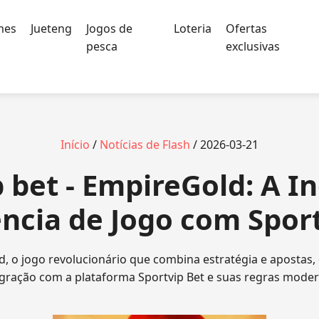
mes
Jueteng
Jogos de
Loteria
Ofertas
pesca
exclusivas
Início
/
Notícias de Flash
/ 2026-03-21
p bet - EmpireGold: A I
ncia de Jogo com Spor
, o jogo revolucionário que combina estratégia e apostas,
egração com a plataforma Sportvip Bet e suas regras moder