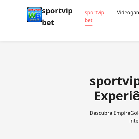
sportvip
sportvip
Videoga
bet
bet
sportvi
Experiê
Descubra EmpireGold
int