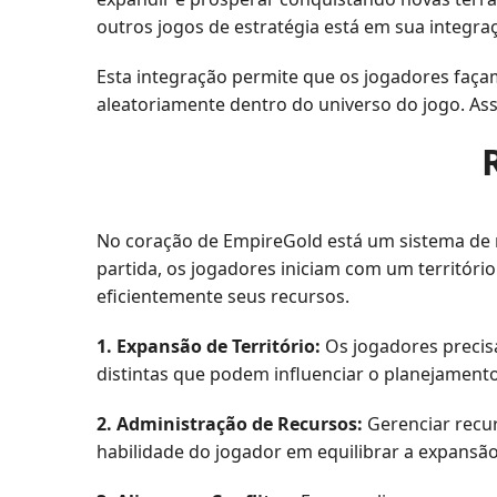
outros jogos de estratégia está em sua integ
Esta integração permite que os jogadores faç
aleatoriamente dentro do universo do jogo. As
No coração de EmpireGold está um sistema de r
partida, os jogadores iniciam com um território
eficientemente seus recursos.
1. Expansão de Território:
Os jogadores precisa
distintas que podem influenciar o planejamento
2. Administração de Recursos:
Gerenciar recur
habilidade do jogador em equilibrar a expansã