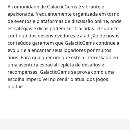
A comunidade de GalacticGems é vibrante e
apaixonada, frequentemente organizada em torno
de eventos e plataformas de discussão online, onde
estratégias e dicas podem ser trocadas. O suporte
contínuo dos desenvolvedores e a adição de novos
conteúdos garantem que GalacticGems continue a
evoluir e a encantar seus jogadores por muitos
anos. Para qualquer um que esteja interessado em
uma aventura espacial repleta de desafios e
recompensas, GalacticGems se prova como uma
escolha imperdível no cenário atual dos jogos
digitais.