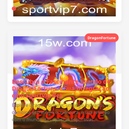
2026-05-13
DragonFortune
Descubra o Fascinante Mundo de
DragonFortune e Sua Integração
com Sportvip Bet
Explore DragonFortune, um jogo inovador que
combina estratégia e aventura, e sua relação
com o mundo das apostas esportivas.