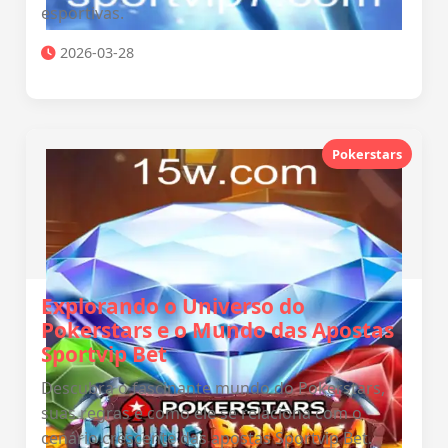
esportivas.
2026-03-28
Pokerstars
Explorando o Universo do
Pokerstars e o Mundo das Apostas
Sportvip Bet
Descubra o fascinante mundo do Pokerstars,
suas regras e como ele se relaciona com o
cenário crescente das apostas Sportvip Bet.