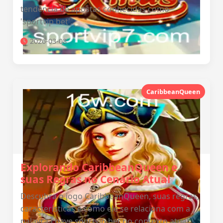
tendência de apostas conhecidas como
'sportvip bet'.
2026-03-08
CaribbeanQueen
Explorando CaribbeanQueen e
suas Regras no Cenário Atual
Descubra o jogo CaribbeanQueen, suas regras,
características e como ele se relaciona com a
palavra-chave sportvip bet no contexto atual.