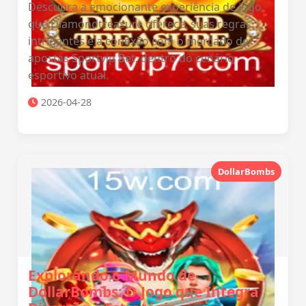
Descubra a emocionante experiência de jogo
que Diamondtreasure oferece, suas regras
intrigantes e a conexão com o mercado de
apostas Sportvip Bet, dentro do cenário
esportivo atual.
2026-04-28
DollarBombs
Explorando o Mundo de
DollarBombs: O Jogo que Integra