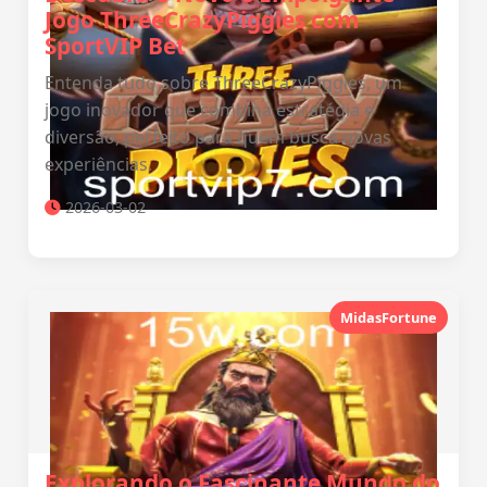
Jogo ThreeCrazyPiggies com
SportVIP Bet
Entenda tudo sobre ThreeCrazyPiggies, um
jogo inovador que combina estratégia e
diversão, perfeito para quem busca novas
experiências.
2026-03-02
MidasFortune
Explorando o Fascinante Mundo do