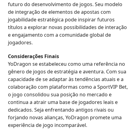
futuro do desenvolvimento de jogos. Seu modelo
de integração de elementos de apostas com
jogabilidade estratégica pode inspirar futuros
títulos a explorar novas possibilidades de interação
e engajamento com a comunidade global de
jogadores.
Considerações Finais
YoDragon se estabeleceu como uma referência no
gênero de jogos de estratégia e aventura. Com sua
capacidade de se adaptar às tendências atuais e a
colaboração com plataformas como a SportVIP Bet,
o jogo consolidou sua posição no mercado e
continua a atrair uma base de jogadores leais e
dedicados. Seja enfrentando antigos rivais ou
forjando novas alianças, YoDragon promete uma
experiência de jogo incomparável.