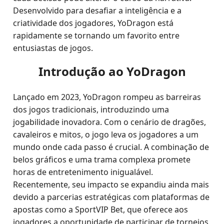
Desenvolvido para desafiar a inteligência e a
criatividade dos jogadores, YoDragon está
rapidamente se tornando um favorito entre
entusiastas de jogos.
Introdução ao YoDragon
Lançado em 2023, YoDragon rompeu as barreiras
dos jogos tradicionais, introduzindo uma
jogabilidade inovadora. Com o cenário de dragões,
cavaleiros e mitos, o jogo leva os jogadores a um
mundo onde cada passo é crucial. A combinação de
belos gráficos e uma trama complexa promete
horas de entretenimento inigualável.
Recentemente, seu impacto se expandiu ainda mais
devido a parcerias estratégicas com plataformas de
apostas como a SportVIP Bet, que oferece aos
jogadores a oportunidade de participar de torneios