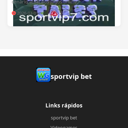
cenário atual dos jogos online.
2026-03-01
sportvip bet
Links rápidos
sportvip bet
Videogames