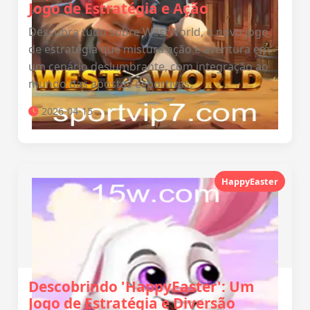
Jogo de Estratégia e Ação
Descubra tudo sobre WestWorld, o novo jogo
de estratégia que mistura ação e aventura em
um cenário deslumbrante, com integração ao
mundo das apostas esportivas.
2026-04-15
HappyEaster
Descobrindo 'HappyEaster': Um
Jogo de Estratégia e Diversão