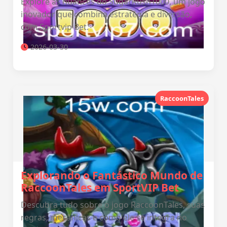
Explore as nuances do SugarRush1000, um jogo
inovador que combina estratégia e diversão,
com Sportvip Bet.
2026-03-30
RaccoonTales
Explorando o Fantástico Mundo de
RaccoonTales em SportVIP Bet
Descubra tudo sobre o jogo RaccoonTales, suas
regras, mecânicas e como ele se integra no