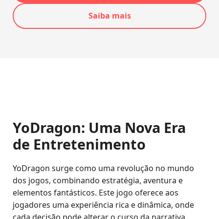
Saiba mais
YoDragon: Uma Nova Era
de Entretenimento
YoDragon surge como uma revolução no mundo
dos jogos, combinando estratégia, aventura e
elementos fantásticos. Este jogo oferece aos
jogadores uma experiência rica e dinâmica, onde
cada decisão pode alterar o curso da narrativa.