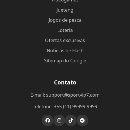
Jueteng
Jogos de pesca
Loteria
Ofertas exclusivas
Notícias de Flash
Sitemap do Google
Contato
E-mail: support@sportvip7.com
Telefone: +55 (11) 99999-9999