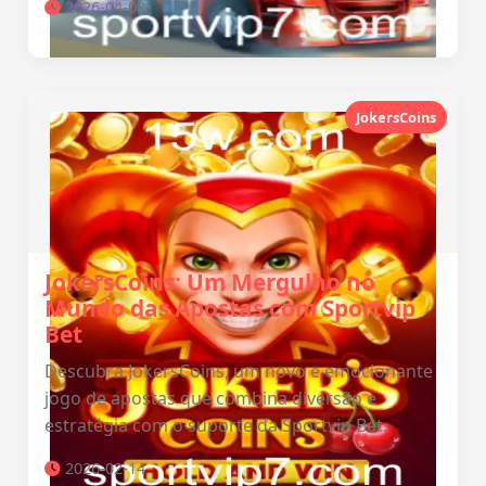
2026-04-08
JokersCoins
JokersCoins: Um Mergulho no
Mundo das Apostas com Sportvip
Bet
Descubra JokersCoins, um novo e emocionante
jogo de apostas que combina diversão e
estratégia com o suporte da Sportvip Bet.
2026-02-14