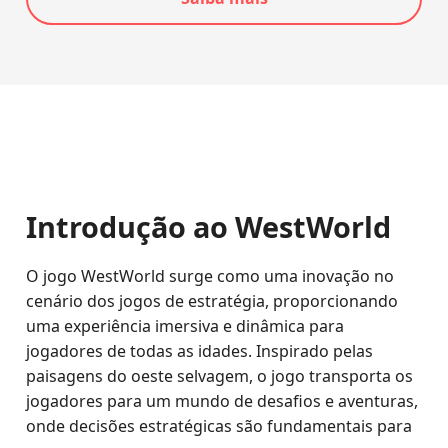
Introdução ao WestWorld
O jogo WestWorld surge como uma inovação no
cenário dos jogos de estratégia, proporcionando
uma experiência imersiva e dinâmica para
jogadores de todas as idades. Inspirado pelas
paisagens do oeste selvagem, o jogo transporta os
jogadores para um mundo de desafios e aventuras,
onde decisões estratégicas são fundamentais para