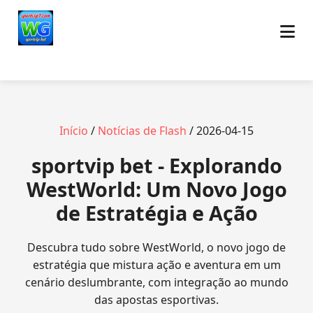
Início
/
Notícias de Flash
/ 2026-04-15
sportvip bet - Explorando
WestWorld: Um Novo Jogo
de Estratégia e Ação
Descubra tudo sobre WestWorld, o novo jogo de
estratégia que mistura ação e aventura em um
cenário deslumbrante, com integração ao mundo
das apostas esportivas.