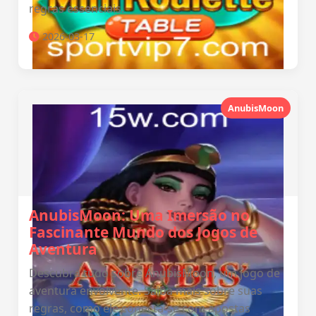
regras essenciais.
2026-03-17
AnubisMoon
AnubisMoon: Uma Imersão no
Fascinante Mundo dos Jogos de
Aventura
Descubra tudo sobre AnubisMoon, um jogo de
aventura envolvente. Saiba mais sobre suas
regras, como ele conecta-se com apostas