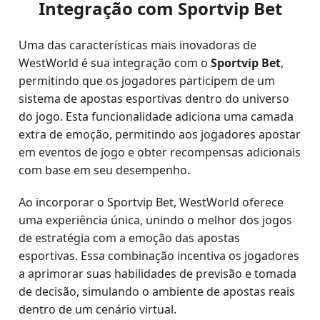
Integração com Sportvip Bet
Uma das características mais inovadoras de
WestWorld é sua integração com o
Sportvip Bet
,
permitindo que os jogadores participem de um
sistema de apostas esportivas dentro do universo
do jogo. Esta funcionalidade adiciona uma camada
extra de emoção, permitindo aos jogadores apostar
em eventos de jogo e obter recompensas adicionais
com base em seu desempenho.
Ao incorporar o Sportvip Bet, WestWorld oferece
uma experiência única, unindo o melhor dos jogos
de estratégia com a emoção das apostas
esportivas. Essa combinação incentiva os jogadores
a aprimorar suas habilidades de previsão e tomada
de decisão, simulando o ambiente de apostas reais
dentro de um cenário virtual.