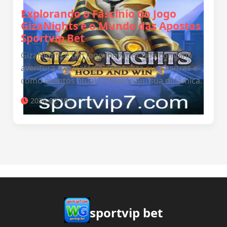
Explorando o Fascínio do Jogo
GizaNights e o Mundo das Apostas
Sportvip Bet
GizaNights é um jogo inovador que combina
aventura e estratégia. Descubra suas regras e
como eventos atuais influenciam sua dinâmica.
2026-02-19
sportvip bet