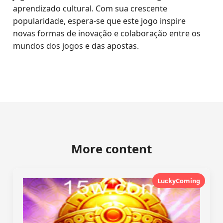
aprendizado cultural. Com sua crescente
popularidade, espera-se que este jogo inspire
novas formas de inovação e colaboração entre os
mundos dos jogos e das apostas.
More content
LuckyComing