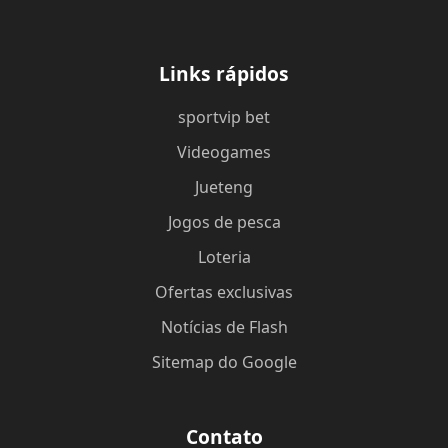
Links rápidos
sportvip bet
Videogames
Jueteng
Jogos de pesca
Loteria
Ofertas exclusivas
Notícias de Flash
Sitemap do Google
Contato