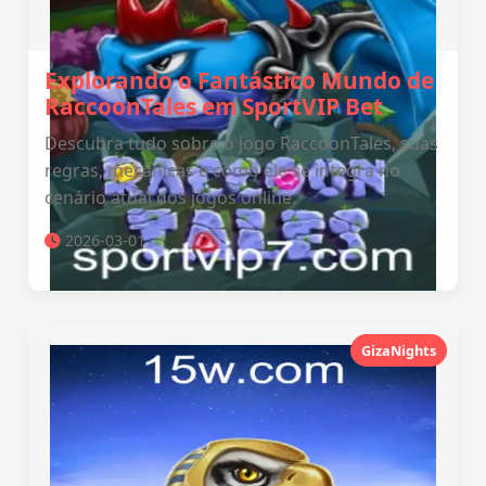
Explorando o Fantástico Mundo de
RaccoonTales em SportVIP Bet
Descubra tudo sobre o jogo RaccoonTales, suas
regras, mecânicas e como ele se integra no
cenário atual dos jogos online.
2026-03-01
GizaNights