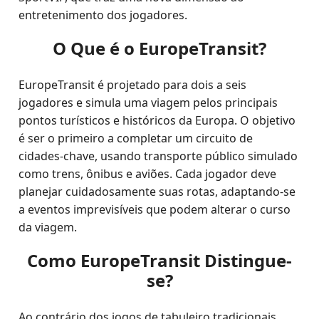
entretenimento dos jogadores.
O Que é o EuropeTransit?
EuropeTransit é projetado para dois a seis
jogadores e simula uma viagem pelos principais
pontos turísticos e históricos da Europa. O objetivo
é ser o primeiro a completar um circuito de
cidades-chave, usando transporte público simulado
como trens, ônibus e aviões. Cada jogador deve
planejar cuidadosamente suas rotas, adaptando-se
a eventos imprevisíveis que podem alterar o curso
da viagem.
Como EuropeTransit Distingue-
se?
Ao contrário dos jogos de tabuleiro tradicionais,