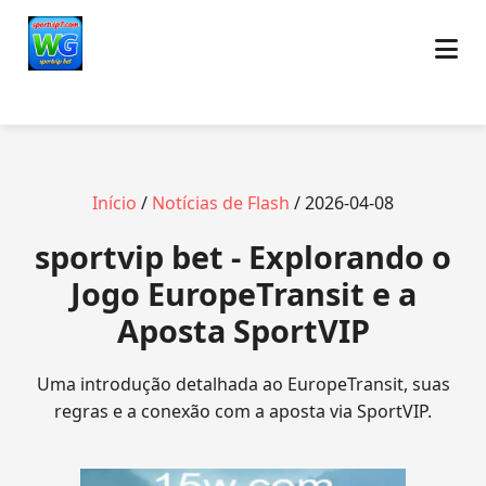
Início
/
Notícias de Flash
/ 2026-04-08
sportvip bet - Explorando o
Jogo EuropeTransit e a
Aposta SportVIP
Uma introdução detalhada ao EuropeTransit, suas
regras e a conexão com a aposta via SportVIP.