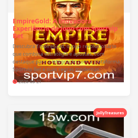
EmpireGold: A Inovadora
Experiência de Jogo com Sportvip
Bet
Descubra EmpireGold, o jogo revolucionário
que combina estratégia e apostas, com
destaque para a integração com a plataforma
Sportvip Bet e suas regras modernas.
2026-03-21
JollyTreasures