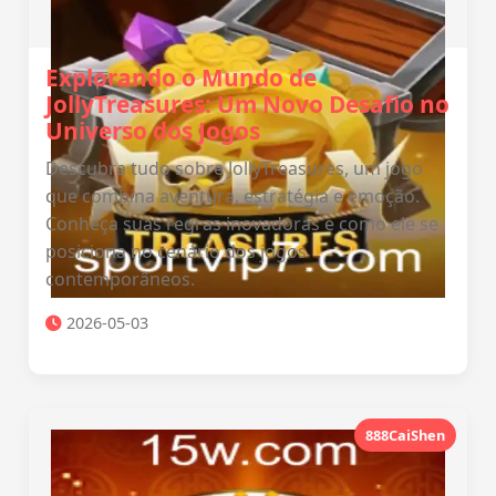
Explorando o Mundo de
JollyTreasures: Um Novo Desafio no
Universo dos Jogos
Descubra tudo sobre JollyTreasures, um jogo
que combina aventura, estratégia e emoção.
Conheça suas regras inovadoras e como ele se
posiciona no cenário dos jogos
contemporâneos.
2026-05-03
888CaiShen