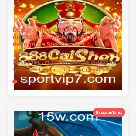
Descobrindo o Mundo Empolgante
de 888CaiShen: A Nova Experiência
de Jogo na Sportvip Bet
Explore as características e regras do
888CaiShen, um jogo inovador na plataforma
Sportvip Bet, e sua relação com eventos atuais.
2026-02-25
RaccoonTales