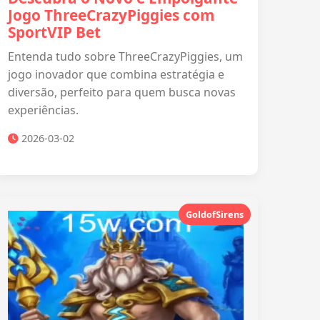
Jogo ThreeCrazyPiggies com
SportVIP Bet
Entenda tudo sobre ThreeCrazyPiggies, um
jogo inovador que combina estratégia e
diversão, perfeito para quem busca novas
experiências.
2026-03-02
GoldofSirens