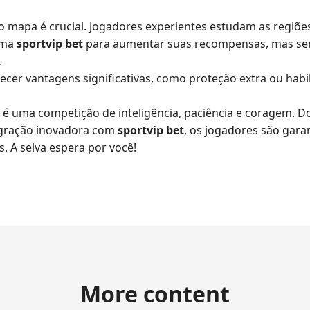
 mapa é crucial. Jogadores experientes estudam as regiões
orma
sportvip bet
para aumentar suas recompensas, mas semp
.
cer vantagens significativas, como proteção extra ou habil
 é uma competição de inteligência, paciência e coragem. D
egração inovadora com
sportvip bet
, os jogadores são gara
. A selva espera por você!
More content