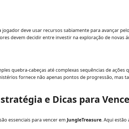
a jogador deve usar recursos sabiamente para avançar pelo
ores devem decidir entre investir na exploração de novas á
mples quebra-cabeças até complexas sequências de ações q
mistérios fornece não apenas pontos de progressão, mas 
stratégia e Dicas para Venc
s são essenciais para vencer em
JungleTreasure
. Aqui estão