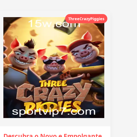
ThreeCrazyPiggies
Descubra o Novo e Empolgante