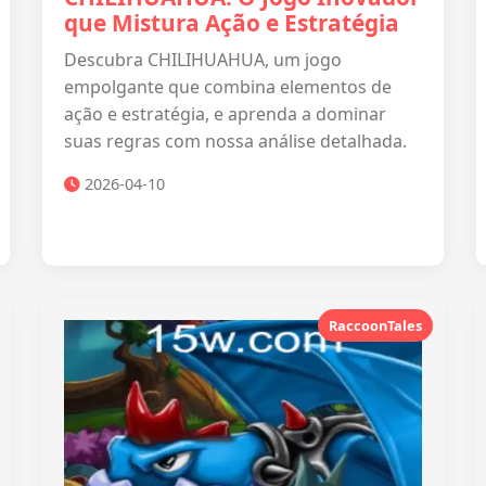
que Mistura Ação e Estratégia
Descubra CHILIHUAHUA, um jogo
empolgante que combina elementos de
ação e estratégia, e aprenda a dominar
suas regras com nossa análise detalhada.
2026-04-10
RaccoonTales